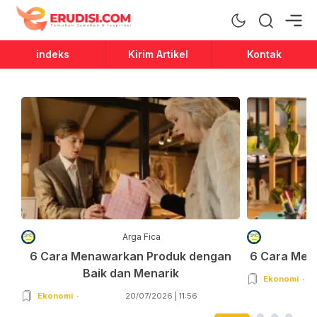
Erudisi
Temukan Jawaban dan Inspirasi
indeks
Kirim Artikel
Kontak
Arga Fica
6 Cara Menawarkan Produk dengan
6 Cara Men
Baik dan Menarik
Ekonomi
Ekonomi
20/07/2026 | 11:56