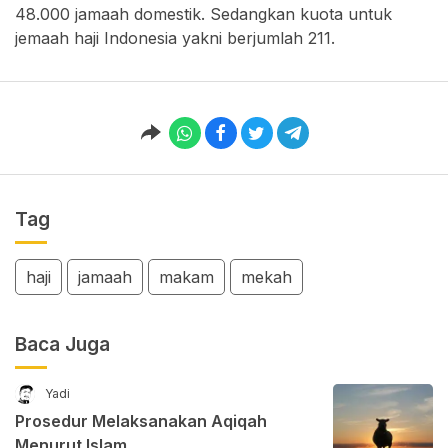
48.000 jamaah domestik. Sedangkan kuota untuk
jemaah haji Indonesia yakni berjumlah 211.
Tag
haji
jamaah
makam
mekah
Baca Juga
Yadi
Prosedur Melaksanakan Aqiqah
Menurut Islam