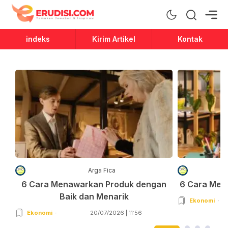
Erudisi
Temukan Jawaban dan Inspirasi
indeks
Kirim Artikel
Kontak
Arga Fica
6 Cara Menawarkan Produk dengan
6 Cara Men
Baik dan Menarik
Ekonomi
Ekonomi
20/07/2026 | 11:56