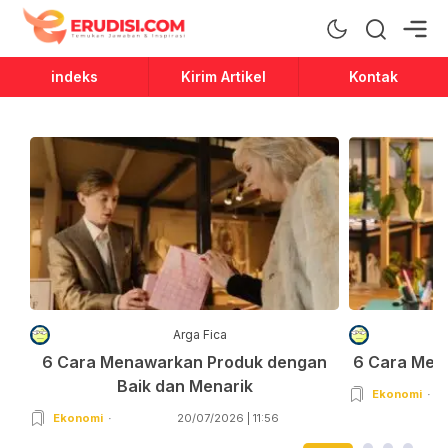
Erudisi
Temukan Jawaban dan Inspirasi
indeks
Kirim Artikel
Kontak
Arga Fica
6 Cara Menawarkan Produk dengan
6 Cara Men
Baik dan Menarik
Ekonomi
Ekonomi
20/07/2026 | 11:56