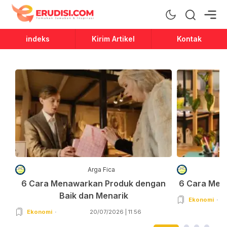
Erudisi
Temukan Jawaban dan Inspirasi
indeks
Kirim Artikel
Kontak
Arga Fica
6 Cara Menawarkan Produk dengan
6 Cara Men
Baik dan Menarik
Ekonomi
Ekonomi
20/07/2026 | 11:56