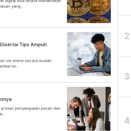
t digital bisa terasa menakutkan
duan yang...
2
 Disertai Tips Ampuh
an via online secara mudah.
ikel ini...
3
annya
h proses penyampaian pesan dan
...
4