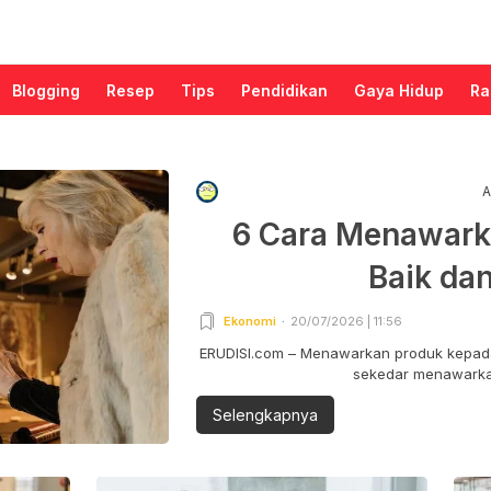
Blogging
Resep
Tips
Pendidikan
Gaya Hidup
Ra
A
6 Cara Menawark
Baik da
Ekonomi
20/07/2026 | 11:56
ERUDISI.com – Menawarkan produk kepada
sekedar menawarkan
Selengkapnya