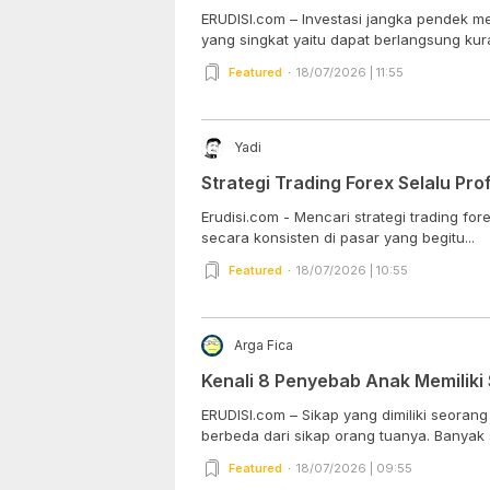
ERUDISI.com – Investasi jangka pendek me
yang singkat yaitu dapat berlangsung kura
Featured
18/07/2026 | 11:55
Yadi
Strategi Trading Forex Selalu Pro
Erudisi.com - Mencari strategi trading for
secara konsisten di pasar yang begitu...
Featured
18/07/2026 | 10:55
Arga Fica
Kenali 8 Penyebab Anak Memiliki
ERUDISI.com – Sikap yang dimiliki seorang
berbeda dari sikap orang tuanya. Banyak se
Featured
18/07/2026 | 09:55