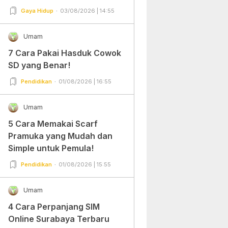
Gampang Banget dan Mudah
Gaya Hidup
03/08/2026 | 14:55
Dipraktekkan!
Umam
7 Cara Pakai Hasduk Cowok
SD yang Benar!
Pendidikan
01/08/2026 | 16:55
Umam
5 Cara Memakai Scarf
Pramuka yang Mudah dan
Simple untuk Pemula!
Pendidikan
01/08/2026 | 15:55
Umam
4 Cara Perpanjang SIM
Online Surabaya Terbaru