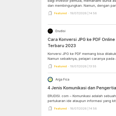
Bagi investor pemula, memahami dunia ase
dan membingungkan. Namun, dengan pan
Featured
19/07/2026 | 14:56
Erudisi
Cara Konversi JPG ke PDF Online
Terbaru 2023
Konversi JPG ke PDF memang bisa dilakuk
Namun sebaiknya, pelajari caranya pada art
Featured
19/07/2026 | 13:55
Arga Fica
4 Jenis Komunikasi dan Pengerti
ERUDISI. com – Komunikasi adalah sebua
pertukaran ide ataupun informasi yang kita
Featured
18/07/2026 | 14:56