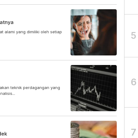
atnya
t alami yang dimiliki oleh setiap
5
6
upakan teknik perdagangan yang
lisis...
7
dek