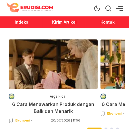
Erudisi
Temukan Jawaban dan Inspirasi
indeks
Kirim Artikel
Kontak
Arga Fica
6 Cara Menawarkan Produk dengan
6 Cara Men
Baik dan Menarik
Ekonomi
Ekonomi
20/07/2026 | 11:56