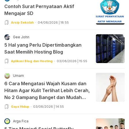
Contoh Surat Pernyataan Aktif
Mengajar SD
Arsip Sekolah
04/08/2026 | 18:55
Gee John
5 Hal yang Perlu Dipertimbangkan
Saat Memilih Hosting Blog
Aplikasi Blog dan Hosting
03/08/2026 | 15:55
Umam
6 Cara Mengatasi Wajah Kusam dan
Hitam Agar Kulit Terlihat Lebih Cerah,
No 2 Gampang Banget dan Mudah
Dipraktekkan!
Gaya Hidup
03/08/2026 | 14:55
Arga Fica
5 Tips Menjadi Social Butterfly