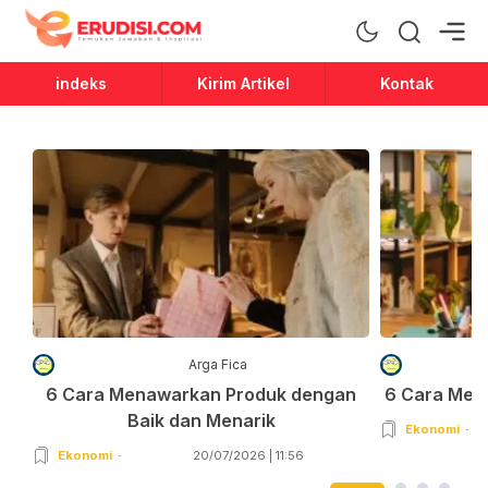
Erudisi
Temukan Jawaban dan Inspirasi
indeks
Kirim Artikel
Kontak
Arga Fica
6 Cara Menawarkan Produk dengan
6 Cara Men
Baik dan Menarik
Ekonomi
Ekonomi
20/07/2026 | 11:56