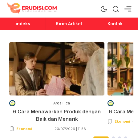
Erudisi
Temukan Jawaban dan Inspirasi
indeks
Kirim Artikel
Kontak
Arga Fica
6 Cara Menawarkan Produk dengan
6 Cara Men
Baik dan Menarik
Ekonomi
Ekonomi
20/07/2026 | 11:56