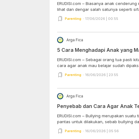
ERUDISI.com – Biasanya anak cenderung 
lihat dan dengar salah satunya seperti sifat
Parenting
17/06/2026 | 00:55
Arga Fica
5 Cara Menghadapi Anak yang Ma
ERUDISI.com – Sebagai orang tua pasti ki
cara agar anak mau belajar sudah dipaksa
Parenting
16/06/2026 | 23:55
Arga Fica
Penyebab dan Cara Agar Anak Te
ERUDISI.com – Bullying merupakan suatu t
pantas untuk dilakukan, sebab bullying dap
Parenting
16/06/2026 | 05:56