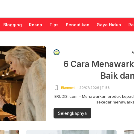
Blogging
Resep
Tips
Pendidikan
Gaya Hidup
Ra
A
6 Cara Menawark
Baik da
Ekonomi
20/07/2026 | 11:56
ERUDISI.com – Menawarkan produk kepada
sekedar menawarkan
Selengkapnya