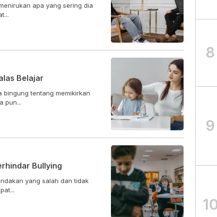
menirukan apa yang sering dia
...
8
las Belajar
ta bingung tentang memikirkan
 pun...
9
rhindar Bullying
indakan yang salah dan tidak
at...
1