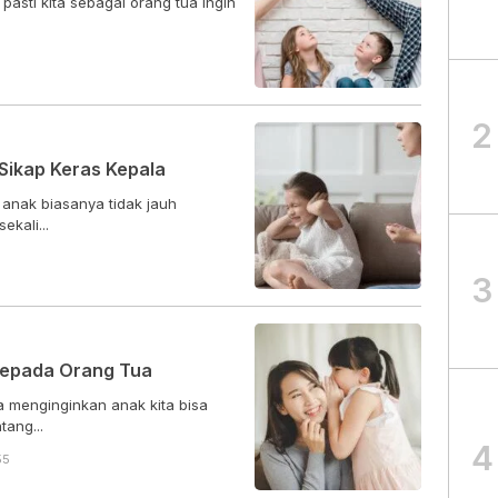
 pasti kita sebagai orang tua ingin
2
 Sikap Keras Kepala
 anak biasanya tidak jauh
kali...
3
Kepada Orang Tua
ta menginginkan anak kita bisa
tang...
4
55