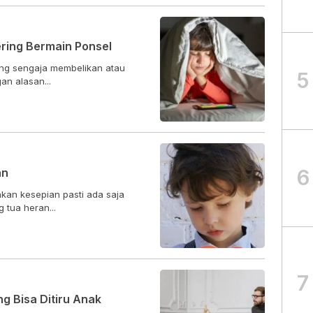
ring Bermain Ponsel
ang sengaja membelikan atau
5
n alasan...
6
an
kan kesepian pasti ada saja
 tua heran...
7
g Bisa Ditiru Anak