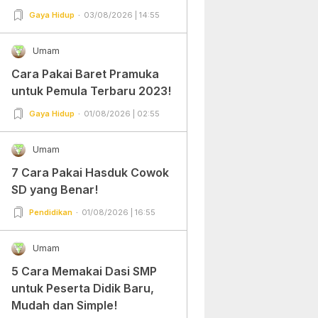
Gampang Banget dan Mudah
Gaya Hidup
03/08/2026 | 14:55
Dipraktekkan!
Umam
Cara Pakai Baret Pramuka
untuk Pemula Terbaru 2023!
Gaya Hidup
01/08/2026 | 02:55
Umam
7 Cara Pakai Hasduk Cowok
SD yang Benar!
Pendidikan
01/08/2026 | 16:55
Umam
5 Cara Memakai Dasi SMP
untuk Peserta Didik Baru,
Mudah dan Simple!