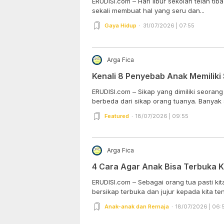
ERUDISI.com – Hari libur sekolah telah tiba
sekali membuat hal yang seru dan...
Gaya Hidup
31/07/2026 | 07:55
Arga Fica
Kenali 8 Penyebab Anak Memiliki
ERUDISI.com – Sikap yang dimiliki seorang
berbeda dari sikap orang tuanya. Banyak se
Featured
18/07/2026 | 09:55
Arga Fica
4 Cara Agar Anak Bisa Terbuka 
ERUDISI.com – Sebagai orang tua pasti ki
bersikap terbuka dan jujur kepada kita ten
Anak-anak dan Remaja
18/07/2026 | 06: