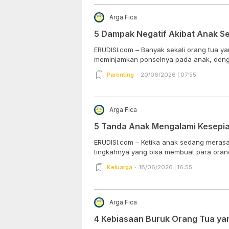
Arga Fica
5 Dampak Negatif Akibat Anak Se
ERUDISI.com – Banyak sekali orang tua y
meminjamkan ponselnya pada anak, denga
Parenting
20/06/2026 | 07:55
Arga Fica
5 Tanda Anak Mengalami Kesepi
ERUDISI.com – Ketika anak sedang merasa
tingkahnya yang bisa membuat para orang
Keluarga
18/06/2026 | 16:55
Arga Fica
4 Kebiasaan Buruk Orang Tua yan