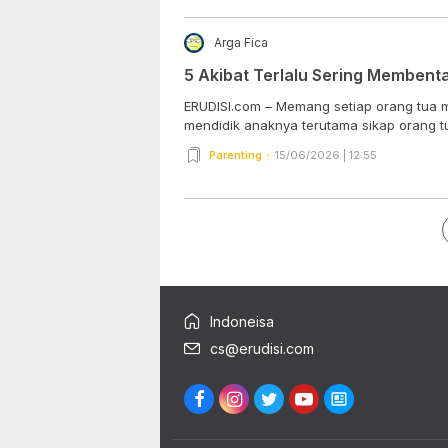
Arga Fica
5 Akibat Terlalu Sering Membent
ERUDISI.com – Memang setiap orang tua m
mendidik anaknya terutama sikap orang tu
Parenting
15/06/2026 | 12:55
Indoneisa
cs@erudisi.com