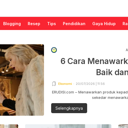
Blogging
Resep
Tips
Pendidikan
Gaya Hidup
Ra
A
6 Cara Menawark
Baik da
Ekonomi
20/07/2026 | 11:56
ERUDISI.com – Menawarkan produk kepada
sekedar menawarkan
Selengkapnya