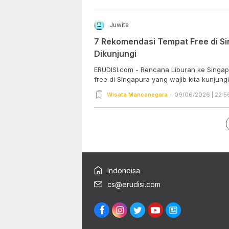
Juwita
7 Rekomendasi Tempat Free di S
Dikunjungi
ERUDISI.com - Rencana Liburan ke Singap
free di Singapura yang wajib kita kunjungi..
Wisata Mancanegara
09/06/2026 | 22:5
Indoneisa
cs@erudisi.com