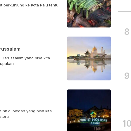
at berkunjung ke Kota Palu tentu
8
russalam
 Darussalam yang bisa kita
upakan...
9
 hit di Medan yang bisa kita
tera...
1