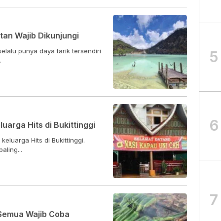
tan Wajib Dikunjungi
lalu punya daya tarik tersendiri
5
.
6
arga Hits di Bukittinggi
luarga Hits di Bukittinggi.
ling...
7
 Semua Wajib Coba