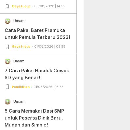
Gampang Banget dan Mudah
Gaya Hidup
03/08/2026 | 14:55
Dipraktekkan!
Umam
Cara Pakai Baret Pramuka
untuk Pemula Terbaru 2023!
Gaya Hidup
01/08/2026 | 02:55
Umam
7 Cara Pakai Hasduk Cowok
SD yang Benar!
Pendidikan
01/08/2026 | 16:55
Umam
5 Cara Memakai Dasi SMP
untuk Peserta Didik Baru,
Mudah dan Simple!