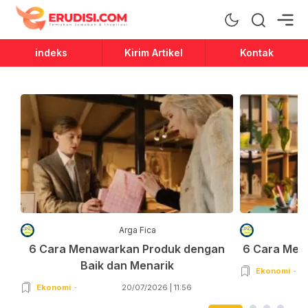
Erudisi
Temukan Jawaban dan Inspirasi
indeks
Kirim Artikel
Kontak
Arga Fica
6 Cara Menawarkan Produk dengan
6 Cara Men
Baik dan Menarik
Ekonomi
Ekonomi
20/07/2026 | 11:56