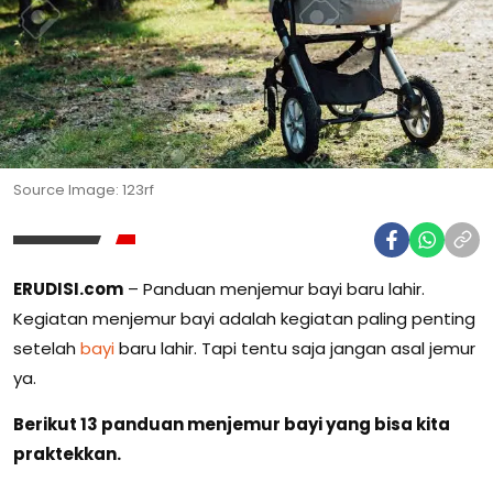
Source Image: 123rf
ERUDISI.com
– Panduan menjemur bayi baru lahir.
Kegiatan menjemur bayi adalah kegiatan paling penting
setelah
bayi
baru lahir. Tapi tentu saja jangan asal jemur
ya.
Berikut 13 panduan menjemur bayi yang bisa kita
praktekkan.