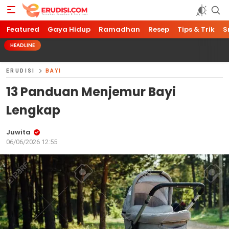
Featured
Gaya Hidup
Ramadhan
Resep
Tips & Trik
S
HEADLINE
ERUDISI
BAYI
13 Panduan Menjemur Bayi
Lengkap
Juwita
06/06/2026 12:55