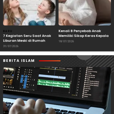
Kenali 8 Penyebab Anak
BARU
7 Kegiatan Seru Saat Anak
Memiliki Sikap Keras Kepala
Liburan Meski di Rumah
18/07/2026
31/07/2026
BERITA ISLAM