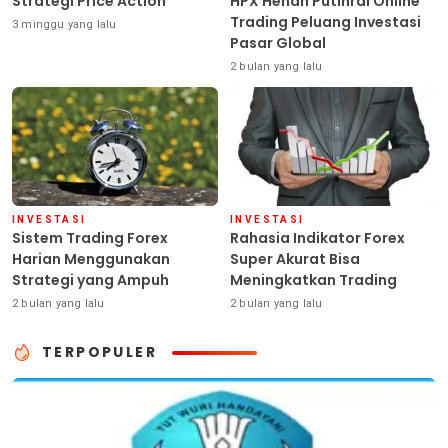
Strategi Price Action
HPX Henan Putihrai Online
Trading Peluang Investasi
3 minggu yang lalu
Pasar Global
2 bulan yang lalu
INVESTASI
INVESTASI
Sistem Trading Forex
Rahasia Indikator Forex
Harian Menggunakan
Super Akurat Bisa
Strategi yang Ampuh
Meningkatkan Trading
2 bulan yang lalu
2 bulan yang lalu
TERPOPULER