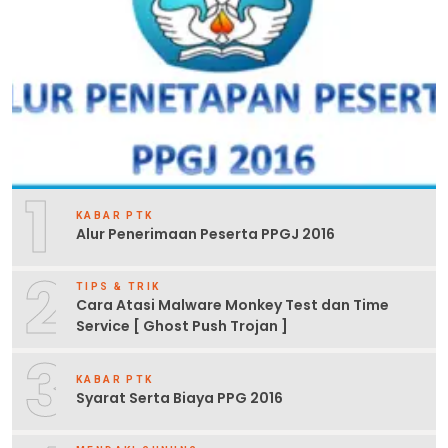
1
KABAR PTK
Alur Penerimaan Peserta PPGJ 2016
2
TIPS & TRIK
Cara Atasi Malware Monkey Test dan Time
Service [ Ghost Push Trojan ]
3
KABAR PTK
Syarat Serta Biaya PPG 2016