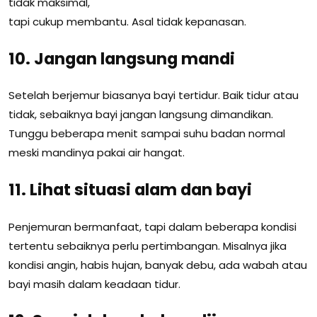
tidak maksimal,
tapi cukup membantu. Asal tidak kepanasan.
10. Jangan langsung mandi
Setelah berjemur biasanya bayi tertidur. Baik tidur atau
tidak, sebaiknya bayi jangan langsung dimandikan.
Tunggu beberapa menit sampai suhu badan normal
meski mandinya pakai air hangat.
11. Lihat situasi alam dan bayi
Penjemuran bermanfaat, tapi dalam beberapa kondisi
tertentu sebaiknya perlu pertimbangan. Misalnya jika
kondisi angin, habis hujan, banyak debu, ada wabah atau
bayi masih dalam keadaan tidur.