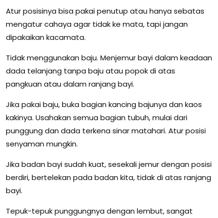
Atur posisinya bisa pakai penutup atau hanya sebatas
mengatur cahaya agar tidak ke mata, tapi jangan
dipakaikan kacamata.
Tidak menggunakan baju. Menjemur bayi dalam keadaan
dada telanjang tanpa baju atau popok di atas
pangkuan atau dalam ranjang bayi.
Jika pakai baju, buka bagian kancing bajunya dan kaos
kakinya. Usahakan semua bagian tubuh, mulai dari
punggung dan dada terkena sinar matahari. Atur posisi
senyaman mungkin.
Jika badan bayi sudah kuat, sesekali jemur dengan posisi
berdiri, bertelekan pada badan kita, tidak di atas ranjang
bayi.
Tepuk-tepuk punggungnya dengan lembut, sangat