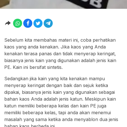
Sebelum kita membahas materi ini, coba perhatikan
kaos yang anda kenakan. Jika kaos yang Anda
kenakan terasa panas dan tidak menyerap keringat,
biasanya jenis kain yang digunakan adalah jenis kain
PE. Kain ini bersifat sintetis.
Sedangkan jika kain yang kita kenakan mampu
menyerap keringat dengan baik dan sejuk ketika
dipakai, biasanya jenis kain yang digunakan sebagai
bahan kaos Anda adalah jenis katun. Meskipun kain
katun memiliki beberapa kelas dan kain PE juga
memiliki beberapa kelas, tapi anda akan menemui
masalah yang sama ketika anda menyablon dua jenis
bahan kaos berbeda ini.