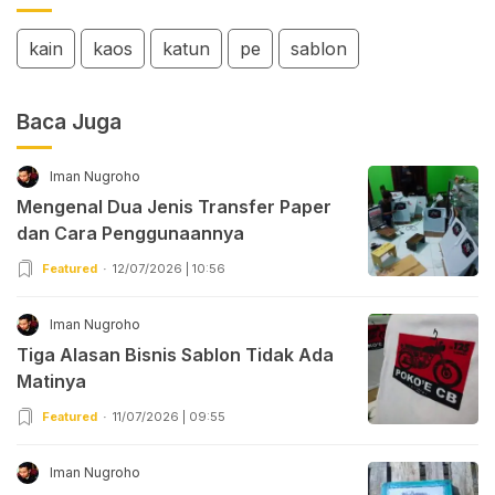
kain
kaos
katun
pe
sablon
Baca Juga
Iman Nugroho
Mengenal Dua Jenis Transfer Paper
dan Cara Penggunaannya
Featured
12/07/2026 | 10:56
Iman Nugroho
Tiga Alasan Bisnis Sablon Tidak Ada
Matinya
Featured
11/07/2026 | 09:55
Iman Nugroho