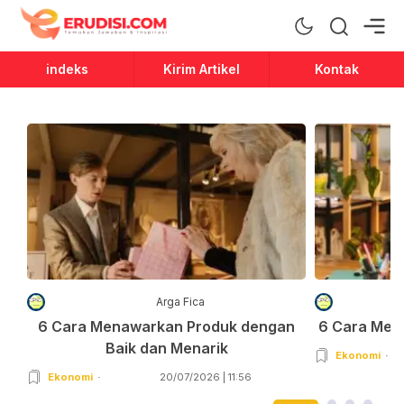
Erudisi
Temukan Jawaban dan Inspirasi
indeks
Kirim Artikel
Kontak
Arga Fica
6 Cara Menawarkan Produk dengan
6 Cara Men
Baik dan Menarik
Ekonomi
Ekonomi
20/07/2026 | 11:56