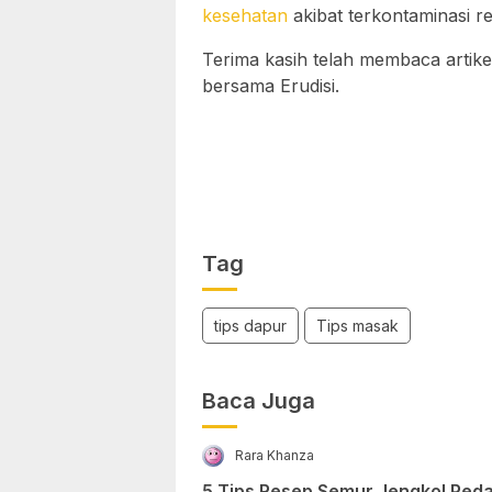
kesehatan
akibat terkontaminasi res
Terima kasih telah membaca artike
bersama Erudisi.
Tag
tips dapur
Tips masak
Baca Juga
Rara Khanza
5 Tips Resep Semur Jengkol Peda