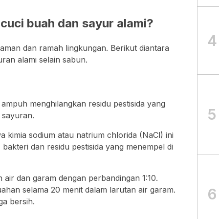
ncuci buah dan sayur alami?
4
ih aman dan ramah lingkungan. Berikut diantara
uran alami selain sabun.
ji ampuh menghilangkan residu pestisida yang
5
sayuran.
kimia sodium atau natrium chlorida (NaCl) ini
akteri dan residu pestisida yang menempel di
ir dan garam dengan perbandingan 1:10.
han selama 20 menit dalam larutan air garam.
6
ga bersih.