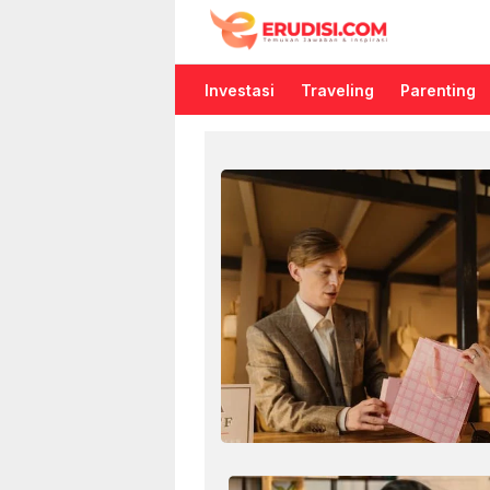
Erudisi
Temukan Jawaban dan Inspirasi
Investasi
Traveling
Parenting