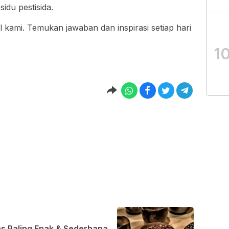
idu pestisida.
l kami. Temukan jawaban dan inspirasi setiap hari
1
s Paling Enak & Sederhana