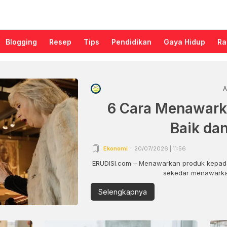
Blogging
Resep
Tips
Pendidikan
Gaya Hidup
Ra
A
6 Cara Menawark
Baik da
Ekonomi
20/07/2026 | 11:56
ERUDISI.com – Menawarkan produk kepada
sekedar menawarkan
Selengkapnya