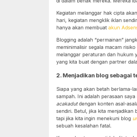
di dalam benak mereka. Mereka iba
Kegiatan melanggar hak cipta aka
hari, kegiatan mengklik iklan sendi
hanya akan membuat
akun Adsen
Blogging adalah “permainan” jangka
meminimalisir segala macam risiko
melanggar peraturan dan hukum y
yang kita buat dengan partner da
2. Menjadikan blog sebagai
Siapa yang akan betah berlama-l
sampah. Ini adalah perasaan saya
acakadut
dengan konten asal-asala
sendiri. Betul, jika kita menjadikan
tapi jika kita ingin menekuni blog
u
sebuah kesalahan fatal.