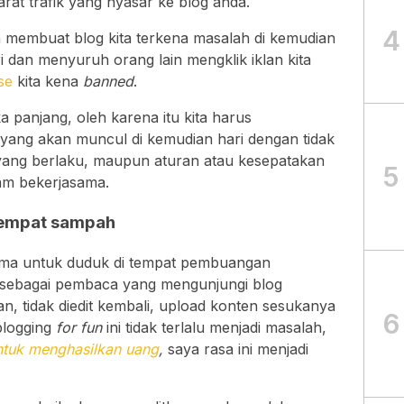
rat trafik yang nyasar ke blog anda.
4
n membuat blog kita terkena masalah di kemudian
ri dan menyuruh orang lain mengklik iklan kita
se
kita kena
banned
.
 panjang, oleh karena itu kita harus
 yang akan muncul di kemudian hari dengan tidak
ang berlaku, maupun aturan atau kesepatakan
5
lam bekerjasama.
 tempat sampah
ama untuk duduk di tempat pembuangan
 sebagai pembaca yang mengunjungi blog
n, tidak diedit kembali, upload konten sesukanya
6
 blogging
for fun
ini tidak terlalu menjadi masalah,
ntuk menghasilkan uang
,
saya rasa ini menjadi