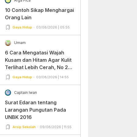
Arga Fica
10 Contoh Sikap Menghargai
Orang Lain
Gaya Hidup
03/08/2026 | 05:55
Umam
6 Cara Mengatasi Wajah
Kusam dan Hitam Agar Kulit
Terlihat Lebih Cerah, No 2
Gampang Banget dan Mudah
Gaya Hidup
03/08/2026 | 14:55
Dipraktekkan!
Captain Iwan
Surat Edaran tentang
Larangan Pungutan Pada
UNBK 2016
Arsip Sekolah
09/08/2026 | 11:55