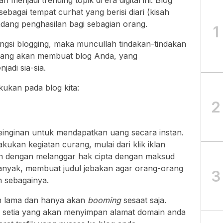
 menjadi trending topik di era digital ini. Blog
bagai tempat curhat yang berisi diari (kisah
adang penghasilan bagi sebagian orang.
1
gsi blogging, maka muncullah tindakan-tindakan
yang akan membuat blog Anda, yang
adi sia-sia.
akukan pada blog kita:
2
keinginan untuk mendapatkan uang secara instan.
akukan kegiatan curang, mulai dari klik iklan
nten dengan melanggar hak cipta dengan maksud
anyak, membuat judul jebakan agar orang-orang
3
n sebagainya.
han lama dan hanya akan
booming
sesaat saja.
g setia yang akan menyimpan alamat domain anda