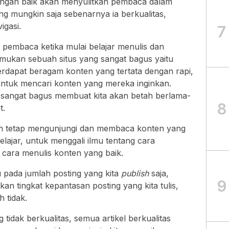
dengan baik akan menyulitkan pembaca dalam
ng mungkin saja sebenarnya ia berkualitas,
igasi.
7
pembaca ketika mulai belajar menulis dan
ukan sebuah situs yang sangat bagus yaitu
erdapat beragam konten yang tertata dengan rapi,
tuk mencari konten yang mereka inginkan.
g sangat bagus membuat kita akan betah berlama-
8
t.
h tetap mengunjungi dan membaca konten yang
elajar, untuk menggali ilmu tentang cara
 cara menulis konten yang baik.
u pada jumlah posting yang kita
publish
saja,
9
n tingkat kepantasan posting yang kita tulis,
h tidak.
g tidak berkualitas, semua artikel berkualitas