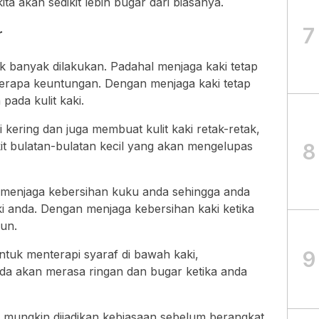
ta akan sedikit lebih bugar dari biasanya.
7
r
ak banyak dilakukan. Padahal menjaga kaki tetap
eberapa keuntungan. Dengan menjaga kaki tetap
pada kulit kaki.
 kering dan juga membuat kulit kaki retak-retak,
8
it bulatan-bulatan kecil yang akan mengelupas
a menjaga kebersihan kuku anda sehingga anda
ki anda. Dengan menjaga kebersihan kaki ketika
gun.
9
tuk menterapi syaraf di bawah kaki,
a akan merasa ringan dan bugar ketika anda
sa mungkin dijadikan kebiasaan sebelum berangkat