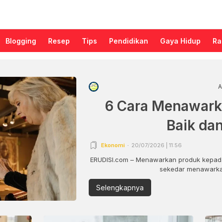
Blogging
Resep
Tips
Pendidikan
Gaya Hidup
Ra
A
6 Cara Menawark
Baik da
Ekonomi
20/07/2026 | 11:56
ERUDISI.com – Menawarkan produk kepada
sekedar menawarkan
Selengkapnya