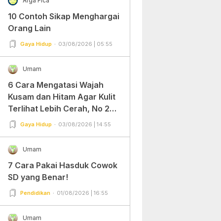
Arga Fica
10 Contoh Sikap Menghargai
Orang Lain
Gaya Hidup
03/08/2026 | 05:55
Umam
6 Cara Mengatasi Wajah
Kusam dan Hitam Agar Kulit
Terlihat Lebih Cerah, No 2
Gampang Banget dan Mudah
Gaya Hidup
03/08/2026 | 14:55
Dipraktekkan!
Umam
7 Cara Pakai Hasduk Cowok
SD yang Benar!
Pendidikan
01/08/2026 | 16:55
Umam