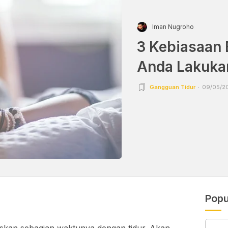
Iman Nugroho
3 Kebiasaan 
Anda Lakuka
Gangguan Tidur
09/05/20
Popu