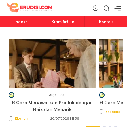
Erudisi
Temukan Jawaban dan Inspirasi
indeks
Kirim Artikel
Kontak
Arga Fica
6 Cara Menawarkan Produk dengan
6 Cara Men
Baik dan Menarik
Ekonomi
Ekonomi
20/07/2026 | 11:56