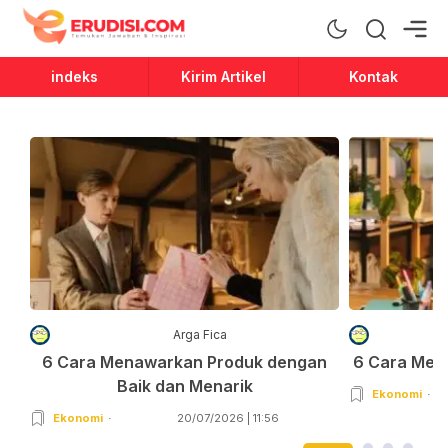
Erudisi
Temukan Jawaban dan Inspirasi
indeks
Kirim Artikel
Kontak
Arga Fica
6 Cara Menawarkan Produk dengan
6 Cara Men
Baik dan Menarik
Ekonomi
Ekonomi
20/07/2026 | 11:56