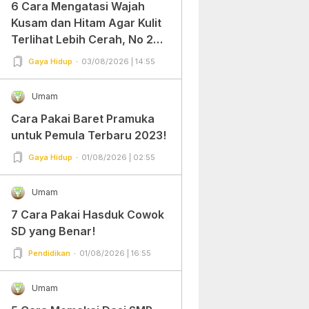
6 Cara Mengatasi Wajah
Kusam dan Hitam Agar Kulit
Terlihat Lebih Cerah, No 2
Gampang Banget dan Mudah
Gaya Hidup
03/08/2026 | 14:55
Dipraktekkan!
Umam
Cara Pakai Baret Pramuka
untuk Pemula Terbaru 2023!
Gaya Hidup
01/08/2026 | 02:55
Umam
7 Cara Pakai Hasduk Cowok
SD yang Benar!
Pendidikan
01/08/2026 | 16:55
Umam