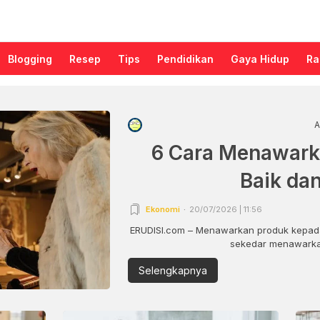
Blogging
Resep
Tips
Pendidikan
Gaya Hidup
Ra
A
6 Cara Menawark
Baik da
Ekonomi
20/07/2026 | 11:56
ERUDISI.com – Menawarkan produk kepada
sekedar menawarkan
Selengkapnya