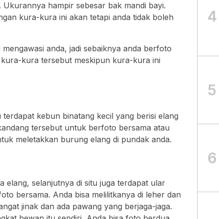
. Ukurannya hampir sebesar bak mandi bayi.
4
an kura-kura ini akan tetapi anda tidak boleh
 mengawasi anda, jadi sebaiknya anda berfoto
kura-kura tersebut meskipun kura-kura ini
5
 terdapat kebun binatang kecil yang berisi elang
kandang tersebut untuk berfoto bersama atau
ntuk meletakkan burung elang di pundak anda.
6
elang, selanjutnya di situ juga terdapat ular
foto bersama. Anda bisa melilitkanya di leher dan
sangat jinak dan ada pawang yang berjaga-jaga.
gkat hewan itu sendiri, Anda bisa foto berdua