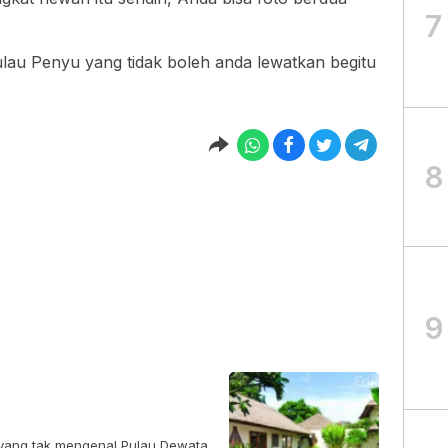
7
Pulau Penyu yang tidak boleh anda lewatkan begitu
8
9
a yang tak mengenal Pulau Dewata