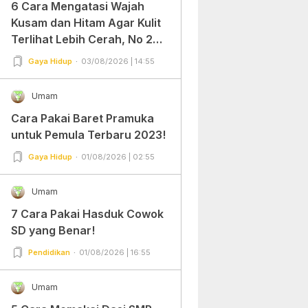
6 Cara Mengatasi Wajah
Kusam dan Hitam Agar Kulit
Terlihat Lebih Cerah, No 2
Gampang Banget dan Mudah
Gaya Hidup
03/08/2026 | 14:55
Dipraktekkan!
Umam
Cara Pakai Baret Pramuka
untuk Pemula Terbaru 2023!
Gaya Hidup
01/08/2026 | 02:55
Umam
7 Cara Pakai Hasduk Cowok
SD yang Benar!
Pendidikan
01/08/2026 | 16:55
Umam