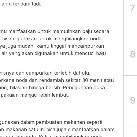
lah direndam tadi.
7
kamu manfaatkan untuk memutihkan baju secara
ih bisa digunakan untuk menghilangkan noda
nya juga mudah, kamu tinggal mencampurkan
8
m air yang akan digunakan untuk mencuci baju
nisnya dan campurkan terlebih dahulu.
rkena noda dan rendamlah sekitar 30 menit atau
g, bilaslah hingga bersih. Penggunaan cuka
 pakaian menjadi lebih lembut.
9
a
unakan dalam pembuatan makanan seperti
n makanan satu ini bisa juga dimanfaatkan dalam
aupun bernoda. Selain menghilangkan noda,