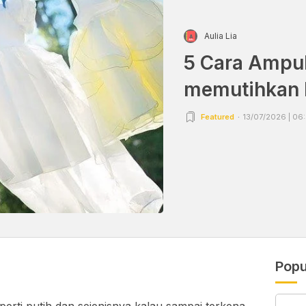
Aulia Lia
5 Cara Ampuh
memutihkan 
Featured
13/07/2026 | 06
Popu