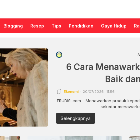
Blogging
Resep
Tips
Pendidikan
Gaya Hidup
Ra
A
6 Cara Menawark
Baik da
Ekonomi
20/07/2026 | 11:56
ERUDISI.com – Menawarkan produk kepada
sekedar menawarkan
Selengkapnya