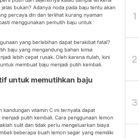
perti putih dan sejenisnya kalau sampai terkena
at jelas bukan? Adanya noda pada baju tentu akan
1
g percaya diri dan terlihat kurang nyaman
pasti menggunakan pemutih baju untuk
naan yang berlebihan dapat berakibat fatal?
tih baju yang mengandung bahan kimia
2
di lebih cepat rusak. Oleh karena itulah, kini
n untuk membuat baju menjadi putih kembali.
atif untuk memutihkan baju
3
 kandungan vitamin C ini ternyata dapat
 menjadi putih kembali. Cara penggunaan lemon
daklah sulit dan tidak perlu mengeluarkan biaya
mbeli beberapa buah lemon segar yang memiliki