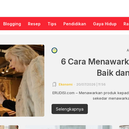
Blogging
Resep
Tips
Pendidikan
Gaya Hidup
Ra
A
6 Cara Menawark
Baik da
Ekonomi
20/07/2026 | 11:56
ERUDISI.com – Menawarkan produk kepada
sekedar menawarkan
Selengkapnya