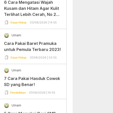
6 Cara Mengatasi Wajah
Kusam dan Hitam Agar Kulit
Terlihat Lebih Cerah, No 2
Gampang Banget dan Mudah
Gaya Hidup
03/08/2026 | 14:55
Dipraktekkan!
Umam
Cara Pakai Baret Pramuka
untuk Pemula Terbaru 2023!
Gaya Hidup
01/08/2026 | 02:55
Umam
7 Cara Pakai Hasduk Cowok
SD yang Benar!
Pendidikan
01/08/2026 | 16:55
Umam