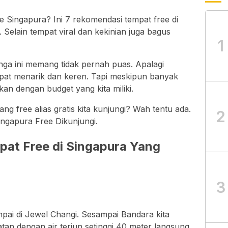
e Singapura? Ini 7 rekomendasi tempat free di
. Selain tempat viral dan kekinian juga bagus
1
nga ini memang tidak pernah puas. Apalagi
mpat menarik dan keren. Tapi meskipun banyak
kan dengan budget yang kita miliki.
ng free alias gratis kita kunjungi? Wah tentu ada.
2
ingapura Free Dikunjungi.
pat Free di Singapura Yang
3
mpai di Jewel Changi. Sesampai Bandara kita
tan dengan air terjun setinggi 40 meter langsung