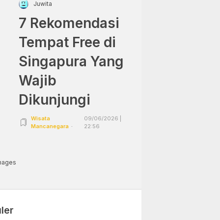
Juwita
7 Rekomendasi
Tempat Free di
Singapura Yang
Wajib
Dikunjungi
Wisata
09/06/2026 |
Mancanegara
22:56
Images
ler