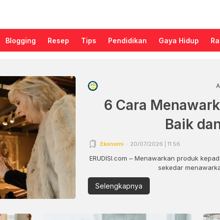
Blogging
Resep
Tips
Pendidikan
Gaya Hidup
Ra
A
6 Cara Menawark
Baik da
Ekonomi
20/07/2026 | 11:56
ERUDISI.com – Menawarkan produk kepada
sekedar menawarkan
Selengkapnya