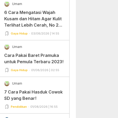
Umam
6 Cara Mengatasi Wajah
Kusam dan Hitam Agar Kulit
Terlihat Lebih Cerah, No 2
Gampang Banget dan Mudah
Gaya Hidup
03/08/2026 | 14:55
Dipraktekkan!
Umam
Cara Pakai Baret Pramuka
untuk Pemula Terbaru 2023!
Gaya Hidup
01/08/2026 | 02:55
Umam
7 Cara Pakai Hasduk Cowok
SD yang Benar!
Pendidikan
01/08/2026 | 16:55