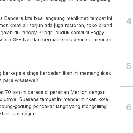
as Bandara kita bisa langsung menikmati tempat ini
4
n menikmati air terjun ada juga restoran, toko brand
erjalan di Canopy Bridge, duduk santai di Foggy
g raksasa Sky Net dan bermain seru dengan mencari
5
 berkepala singa berbadan ikan ini memang tidak
st para wisatawan.
t 70 ton ini berada di perairan Merlion dengan
mulutnya. Suasana tempat ini mencerminkan kota
6
edung-gedung pencakar langit yang mengelilingi
has luar negeri.