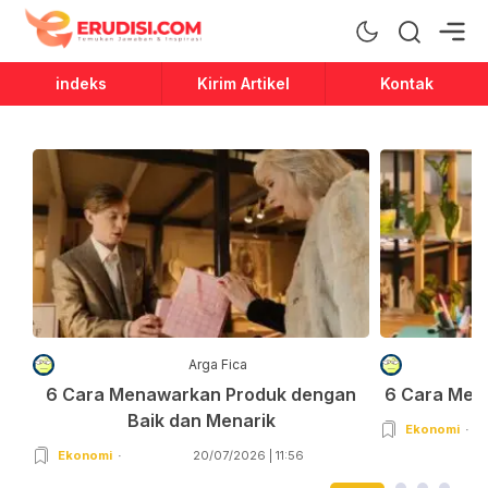
Erudisi
Temukan Jawaban dan Inspirasi
indeks
Kirim Artikel
Kontak
Arga Fica
6 Cara Menawarkan Produk dengan
6 Cara Men
Baik dan Menarik
Ekonomi
Ekonomi
20/07/2026 | 11:56