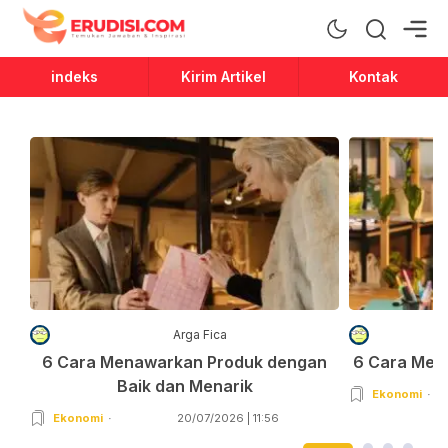
Erudisi
Temukan Jawaban dan Inspirasi
indeks
Kirim Artikel
Kontak
Arga Fica
6 Cara Menawarkan Produk dengan
6 Cara Men
Baik dan Menarik
Ekonomi
Ekonomi
20/07/2026 | 11:56