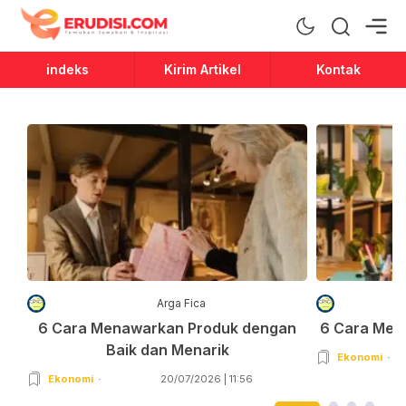
Erudisi
Temukan Jawaban dan Inspirasi
indeks
Kirim Artikel
Kontak
Arga Fica
6 Cara Menawarkan Produk dengan
6 Cara Men
Baik dan Menarik
Ekonomi
Ekonomi
20/07/2026 | 11:56