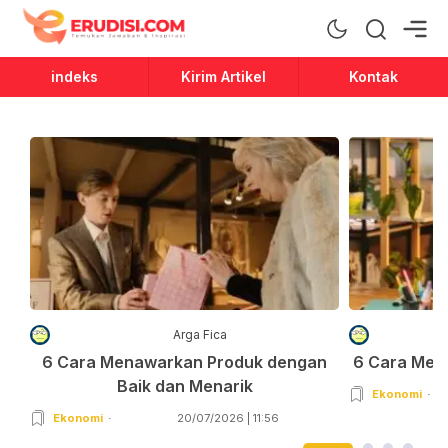
Erudisi
Temukan Jawaban dan Inspirasi
indeks
Kirim Artikel
Kontak
Arga Fica
6 Cara Menawarkan Produk dengan
6 Cara Men
Baik dan Menarik
Ekonomi
Ekonomi
20/07/2026 | 11:56