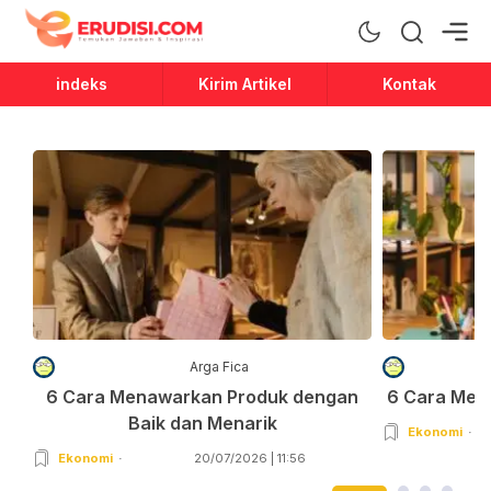
Erudisi
Temukan Jawaban dan Inspirasi
indeks
Kirim Artikel
Kontak
Arga Fica
6 Cara Menawarkan Produk dengan
6 Cara Men
Baik dan Menarik
Ekonomi
Ekonomi
20/07/2026 | 11:56