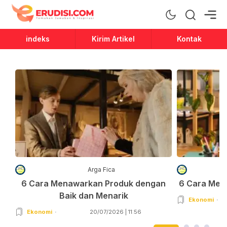
Erudisi
Temukan Jawaban dan Inspirasi
indeks
Kirim Artikel
Kontak
Arga Fica
6 Cara Menawarkan Produk dengan
6 Cara Men
Baik dan Menarik
Ekonomi
Ekonomi
20/07/2026 | 11:56