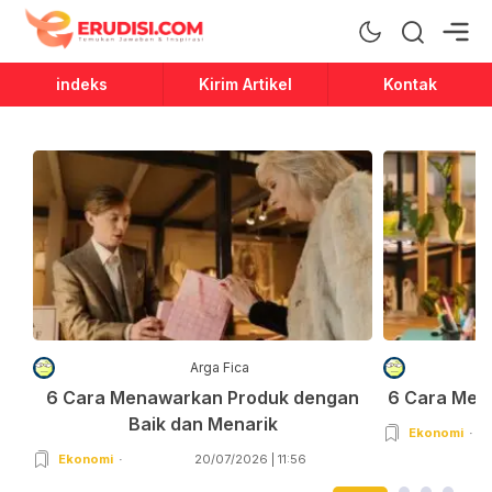
Erudisi
Temukan Jawaban dan Inspirasi
indeks
Kirim Artikel
Kontak
Arga Fica
6 Cara Menawarkan Produk dengan
6 Cara Men
Baik dan Menarik
Ekonomi
Ekonomi
20/07/2026 | 11:56