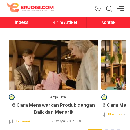
Erudisi
Temukan Jawaban dan Inspirasi
indeks
Kirim Artikel
Kontak
Arga Fica
6 Cara Menawarkan Produk dengan
6 Cara Men
Baik dan Menarik
Ekonomi
Ekonomi
20/07/2026 | 11:56