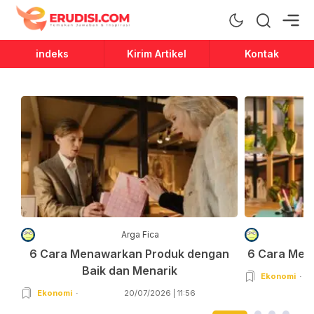
Erudisi
Temukan Jawaban dan Inspirasi
indeks
Kirim Artikel
Kontak
Arga Fica
6 Cara Menawarkan Produk dengan
6 Cara Men
Baik dan Menarik
Ekonomi
Ekonomi
20/07/2026 | 11:56