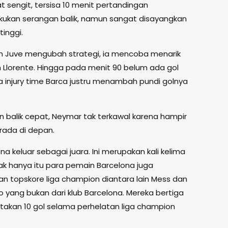
 sengit, tersisa 10 menit pertandingan
ukan serangan balik, namun sangat disayangkan
inggi.
tih Juve mengubah strategi, ia mencoba menarik
h Llorente. Hingga pada menit 90 belum ada gol
a injury time Barca justru menambah pundi golnya
an balik cepat, Neymar tak terkawal karena hampir
ada di depan.
a keluar sebagai juara. Ini merupakan kali kelima
dak hanya itu para pemain Barcelona juga
topskore liga champion diantara lain Mess dan
o yang bukan dari klub Barcelona. Mereka bertiga
akan 10 gol selama perhelatan liga champion