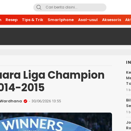
n
Resep
Tips & Trik
Smartphone
Asal-usul
Aksesoris
Ak
I
uara Liga Champion
Ke
Me
014-2015
Ta
1 b
Bi
i Wardhana
30/06/2026 13:55
Se
1 b
Jo
Ro