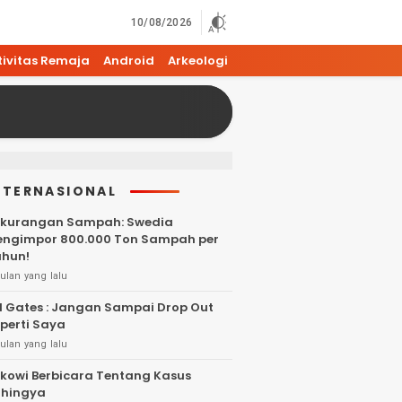
10/08/2026
tivitas Remaja
Android
Arkeologi
6 Cara Mengatasi Wajah Kusam dan Hit
NTERNASIONAL
kurangan Sampah: Swedia
ngimpor 800.000 Ton Sampah per
hun!
ulan yang lalu
ll Gates : Jangan Sampai Drop Out
perti Saya
ulan yang lalu
kowi Berbicara Tentang Kasus
hingya