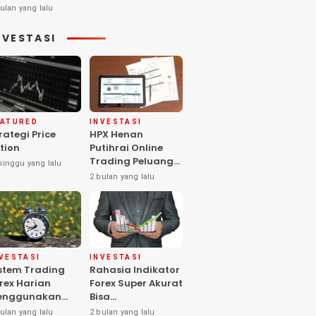
ulan yang lalu
NVESTASI
EATURED
INVESTASI
rategi Price
HPX Henan
tion
Putihrai Online
Trading Peluang
minggu yang lalu
Investasi Pasar
2 bulan yang lalu
Global
VESTASI
INVESTASI
stem Trading
Rahasia Indikator
rex Harian
Forex Super Akurat
enggunakan
Bisa
rategi yang
Meningkatkan
ulan yang lalu
2 bulan yang lalu