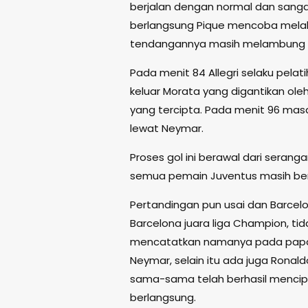
berjalan dengan normal dan sangat
berlangsung Pique mencoba melak
tendangannya masih melambung t
Pada menit 84 Allegri selaku pela
keluar Morata yang digantikan ole
yang tercipta. Pada menit 96 mas
lewat Neymar.
Proses gol ini berawal dari serang
semua pemain Juventus masih ber
Pertandingan pun usai dan Barcelon
Barcelona juara liga Champion, ti
mencatatkan namanya pada papan 
Neymar, selain itu ada juga Ronald
sama-sama telah berhasil mencipt
berlangsung.