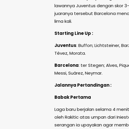
lawannya Juventus dengan skor 3-1
juaranya tersebut Barcelona mena
lima kali.
Starting Line Up :
Juventus
: Buffon; Lichtsteiner, Bar
Tévez, Morata.
Barcelona
: ter Stegen; Alves, Piq
Messi, Suárez, Neymar.
Jalannya Pertandingan :
Babak Pertama
Laga baru berjalan selama 4 men
oleh Rakitic atas umpan dari Inie
serangan ia upayakan agar membua