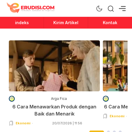
Erudisi
Temukan Jawaban dan Inspirasi
indeks
Kirim Artikel
Kontak
Arga Fica
6 Cara Menawarkan Produk dengan
6 Cara Men
Baik dan Menarik
Ekonomi
Ekonomi
20/07/2026 | 11:56