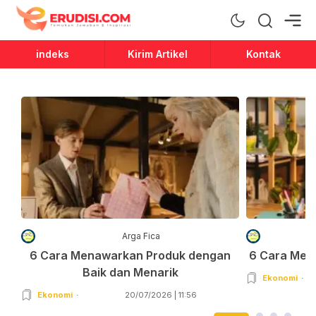
Erudisi
Temukan Jawaban dan Inspirasi
indeks
Kirim Artikel
Kontak
Arga Fica
6 Cara Menawarkan Produk dengan
6 Cara Men
Baik dan Menarik
Ekonomi
Ekonomi
20/07/2026 | 11:56