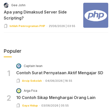
Gee John
Apa yang Dimaksud Server Side
Scripting?
Istilah Pemrograman PHP
21/06/2026 | 03:55
Populer
Captain Iwan
1
Contoh Surat Pernyataan Aktif Mengajar SD
Arsip Sekolah
04/08/2026 | 18:55
Arga Fica
2
10 Contoh Sikap Menghargai Orang Lain
Gaya Hidup
03/08/2026 | 05:55