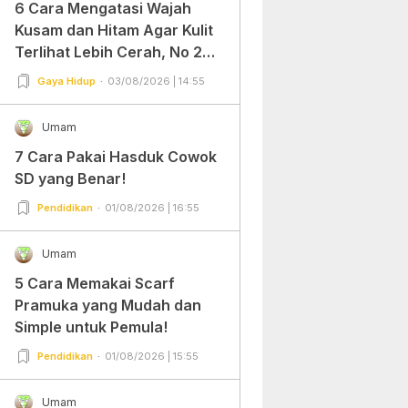
6 Cara Mengatasi Wajah
Kusam dan Hitam Agar Kulit
Terlihat Lebih Cerah, No 2
Gampang Banget dan Mudah
Gaya Hidup
03/08/2026 | 14:55
Dipraktekkan!
Umam
7 Cara Pakai Hasduk Cowok
SD yang Benar!
Pendidikan
01/08/2026 | 16:55
Umam
5 Cara Memakai Scarf
Pramuka yang Mudah dan
Simple untuk Pemula!
Pendidikan
01/08/2026 | 15:55
Umam