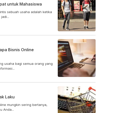
epat untuk Mahasiswa
intis sebuah usaha adalah ketika
adi...
apa Bisnis Online
ang usaha bagi semua orang yang
ormasi...
ak Laku
line mungkin sering bertanya,
nline saya tidak laku? Perlu Anda...