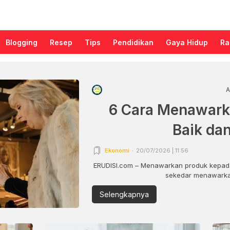
Blogging
Resep
Tips
Pendidikan
Gaya Hidup
Ra
A
6 Cara Menawark
Baik da
Ekonomi
20/07/2026 | 11:56
ERUDISI.com – Menawarkan produk kepada
sekedar menawarkan
Selengkapnya