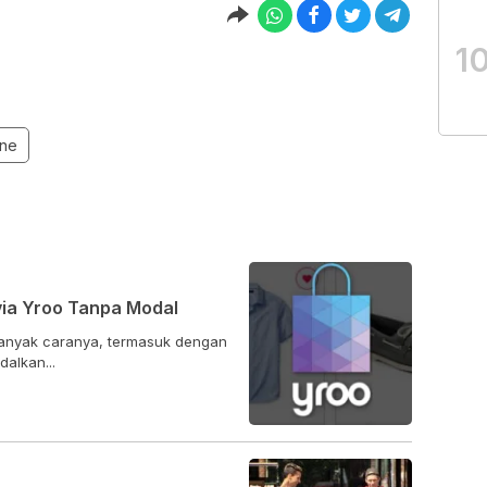
1
ine
via Yroo Tanpa Modal
anyak caranya, termasuk dengan
alkan...