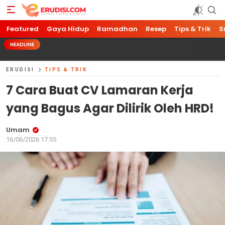
Featured
Gaya Hidup
Ramadhan
Resep
Tips & Trik
S
HEADLINE
ERUDISI
TIPS & TRIK
7 Cara Buat CV Lamaran Kerja
yang Bagus Agar Dilirik Oleh HRD!
Umam
16/06/2026 17:55