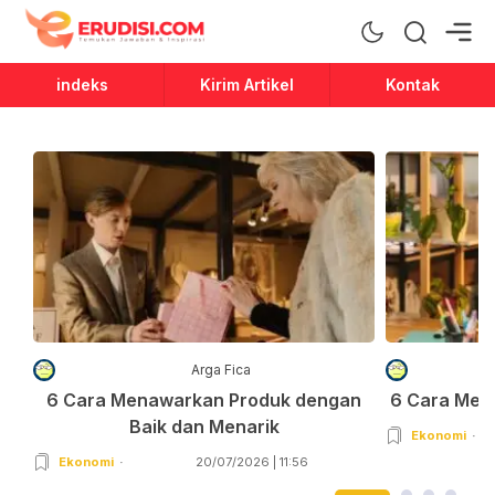
Erudisi
Temukan Jawaban dan Inspirasi
indeks
Kirim Artikel
Kontak
Arga Fica
6 Cara Menawarkan Produk dengan
6 Cara Men
Baik dan Menarik
Ekonomi
Ekonomi
20/07/2026 | 11:56