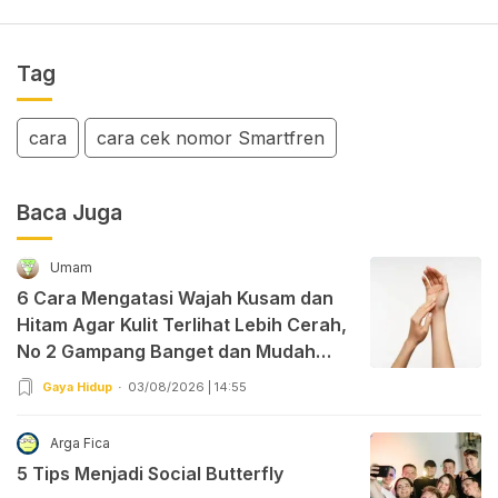
Tag
cara
cara cek nomor Smartfren
Baca Juga
Umam
6 Cara Mengatasi Wajah Kusam dan
Hitam Agar Kulit Terlihat Lebih Cerah,
No 2 Gampang Banget dan Mudah
Dipraktekkan!
Gaya Hidup
03/08/2026 | 14:55
Arga Fica
5 Tips Menjadi Social Butterfly