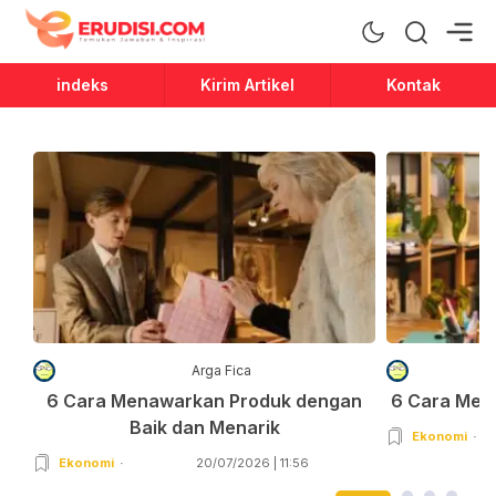
Erudisi
Temukan Jawaban dan Inspirasi
indeks
Kirim Artikel
Kontak
Arga Fica
6 Cara Menawarkan Produk dengan
6 Cara Men
Baik dan Menarik
Ekonomi
Ekonomi
20/07/2026 | 11:56