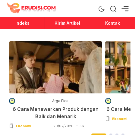
Erudisi
Temukan Jawaban dan Inspirasi
indeks
Kirim Artikel
Kontak
Arga Fica
6 Cara Menawarkan Produk dengan
6 Cara Men
Baik dan Menarik
Ekonomi
Ekonomi
20/07/2026 | 11:56