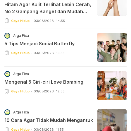
Hitam Agar Kulit Terlihat Lebih Cerah,
No 2 Gampang Banget dan Mudah
Dipraktekkan!
Gaya Hidup
03/08/2026 | 14:55
Arga Fica
5 Tips Menjadi Social Butterfly
Gaya Hidup
03/08/2026 | 13:55
Arga Fica
Mengenal 5 Ciri-ciri Love Bombing
Gaya Hidup
03/08/2026 | 12:55
Arga Fica
10 Cara Agar Tidak Mudah Mengantuk
Gaya Hidup
03/08/2026 | 11:55