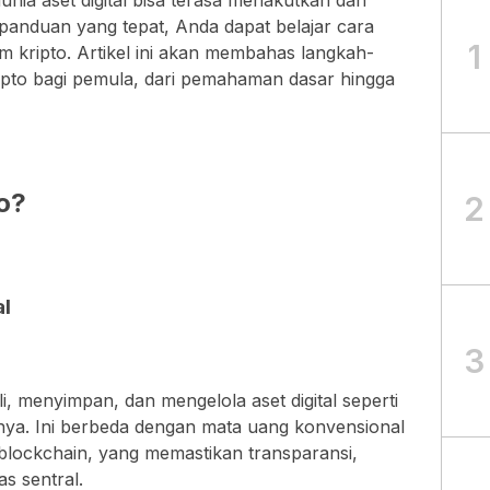
nia aset digital bisa terasa menakutkan dan
nduan yang tepat, Anda dapat belajar cara
1
am kripto. Artikel ini akan membahas langkah-
ripto bagi pemula, dari pemahaman dasar hingga
to?
2
al
3
, menyimpan, dan mengelola aset digital seperti
innya. Ini berbeda dengan mata uang konvensional
blockchain, yang memastikan transparansi,
s sentral.