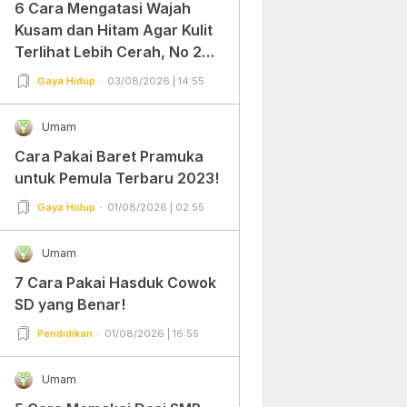
6 Cara Mengatasi Wajah
Kusam dan Hitam Agar Kulit
Terlihat Lebih Cerah, No 2
Gampang Banget dan Mudah
Gaya Hidup
03/08/2026 | 14:55
Dipraktekkan!
Umam
Cara Pakai Baret Pramuka
untuk Pemula Terbaru 2023!
Gaya Hidup
01/08/2026 | 02:55
Umam
7 Cara Pakai Hasduk Cowok
SD yang Benar!
Pendidikan
01/08/2026 | 16:55
Umam