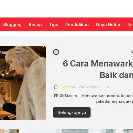
Blogging
Resep
Tips
Pendidikan
Gaya Hidup
Ra
A
6 Cara Menawark
Baik da
Ekonomi
20/07/2026 | 11:56
ERUDISI.com – Menawarkan produk kepada
sekedar menawarkan
Selengkapnya