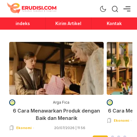
Erudisi
Temukan Jawaban dan Inspirasi
indeks
Kirim Artikel
Kontak
Arga Fica
6 Cara Menawarkan Produk dengan
6 Cara Men
Baik dan Menarik
Ekonomi
Ekonomi
20/07/2026 | 11:56