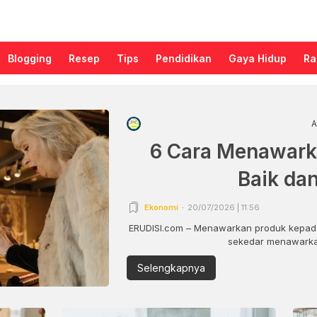
Blogging
Resep
Tips
Pendidikan
Gaya Hidup
Ra
A
6 Cara Menawark
Baik da
Ekonomi
20/07/2026 | 11:56
ERUDISI.com – Menawarkan produk kepada
sekedar menawarkan
Selengkapnya