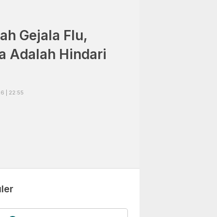
h Gejala Flu,
a Adalah Hindari
6 | 22:55
ler