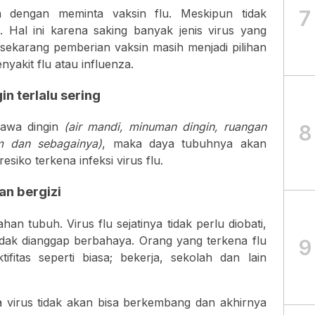
7
ah dengan meminta vaksin flu. Meskipun tidak
 Hal ini karena saking banyak jenis virus yang
ekarang pemberian vaksin masih menjadi pilihan
akit flu atau influenza.
in terlalu sering
hawa dingin
(air mandi, minuman dingin, ruangan
8
m dan sebagainya)
, maka daya tubuhnya akan
iko terkena infeksi virus flu.
an bergizi
han tubuh. Virus flu sejatinya tidak perlu diobati,
tidak dianggap berbahaya. Orang yang terkena flu
9
itas seperti biasa; bekerja, sekolah dan lain
 virus tidak akan bisa berkembang dan akhirnya