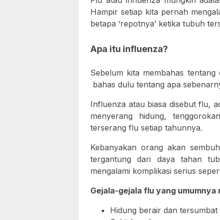
Flu atau influenza mungkin adalah
Hampir setiap kita pernah menga
betapa ‘repotnya’ ketika tubuh ter
Apa itu influenza?
Sebelum kita membahas tentang ca
bahas dulu tentang apa sebenarnya
Influenza atau biasa disebut flu, 
menyerang hidung, tenggorok
terserang flu setiap tahunnya.
Kebanyakan orang akan sembuh 
tergantung dari daya tahan t
mengalami komplikasi serius seper
Gejala-gejala flu yang umumnya
Hidung berair dan tersumbat