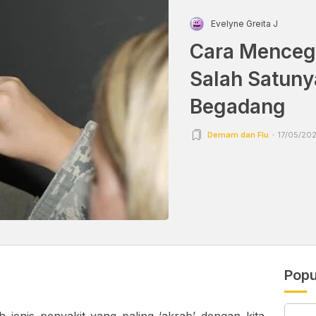
Evelyne Greita J
Cara Mencega
Salah Satuny
Begadang
Demam dan Flu
17/05/202
Popu