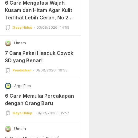
6 Cara Mengatasi Wajah
Kusam dan Hitam Agar Kulit
Terlihat Lebih Cerah, No 2
Gampang Banget dan Mudah
Gaya Hidup
03/08/2026 | 14:55
Dipraktekkan!
Umam
7 Cara Pakai Hasduk Cowok
SD yang Benar!
Pendidikan
01/08/2026 | 16:55
Arga Fica
6 Cara Memulai Percakapan
dengan Orang Baru
Gaya Hidup
01/08/2026 | 05:57
Umam