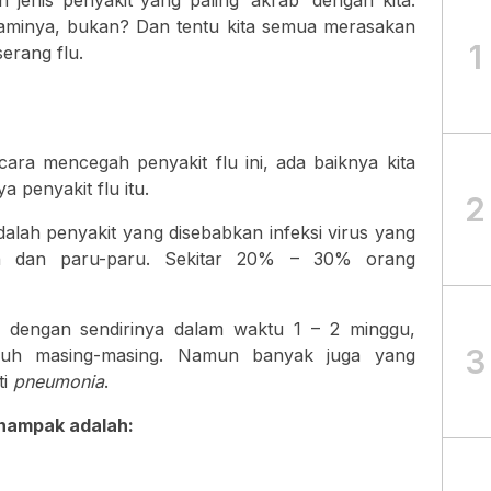
 jenis penyakit yang paling ‘akrab’ dengan kita.
laminya, bukan? Dan tentu kita semua merasakan
1
serang flu.
ra mencegah penyakit flu ini, ada baiknya kita
 penyakit flu itu.
2
adalah penyakit yang disebabkan infeksi virus yang
an dan paru-paru. Sekitar 20% – 30% orang
dengan sendirinya dalam waktu 1 – 2 minggu,
3
ubuh masing-masing. Namun banyak juga yang
ti
pneumonia
.
 nampak adalah: