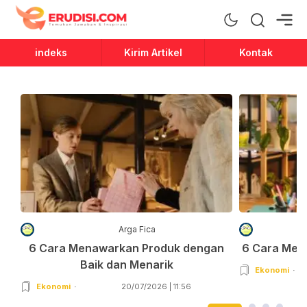
Erudisi
Temukan Jawaban dan Inspirasi
indeks
Kirim Artikel
Kontak
Arga Fica
6 Cara Menawarkan Produk dengan
6 Cara Men
Baik dan Menarik
Ekonomi
Ekonomi
20/07/2026 | 11:56