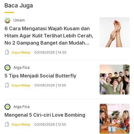
Baca Juga
Umam
6 Cara Mengatasi Wajah Kusam dan
Hitam Agar Kulit Terlihat Lebih Cerah,
No 2 Gampang Banget dan Mudah
Dipraktekkan!
Gaya Hidup
03/08/2026 | 14:55
Arga Fica
5 Tips Menjadi Social Butterfly
Gaya Hidup
03/08/2026 | 13:55
Arga Fica
Mengenal 5 Ciri-ciri Love Bombing
Gaya Hidup
03/08/2026 | 12:55