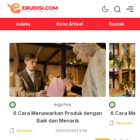
Erudisi
Temukan Jawaban dan Inspirasi
indeks
Kirim Artikel
Kontak
Arga Fica
6 Cara Menawarkan Produk dengan
6 Cara Men
Baik dan Menarik
Ekonomi
Ekonomi
20/07/2026 | 11:56