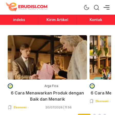
Erudisi
Temukan Jawaban dan Inspirasi
indeks
Kirim Artikel
Kontak
Arga Fica
6 Cara Menawarkan Produk dengan
6 Cara Men
Baik dan Menarik
Ekonomi
Ekonomi
20/07/2026 | 11:56