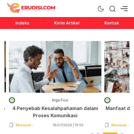
Erudisi
Temukan Jawaban dan Inspirasi
indeks
Kirim Artikel
Kontak
Arga Fica
an
4 Penyebab Kesalahpahaman dalam
Manfaat da
Proses Komunikasi
Ekonomi
18/07/2026 | 19:55
Ekonomi