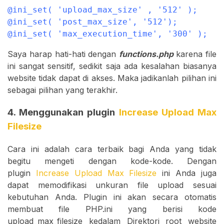
@ini_set( 'upload_max_size' , '512' );

@ini_set( 'post_max_size', '512');

@ini_set( 'max_execution_time', '300' );
Saya harap hati-hati dengan
functions.php
karena file
ini sangat sensitif, sedikit saja ada kesalahan biasanya
website tidak dapat di akses. Maka jadikanlah pilihan ini
sebagai pilihan yang terakhir.
4. Menggunakan plugin
Increase Upload Max
Filesize
Cara ini adalah cara terbaik bagi Anda yang tidak
begitu mengeti dengan kode-kode. Dengan
plugin
Increase Upload Max Filesize
ini Anda juga
dapat memodifikasi unkuran file upload sesuai
kebutuhan Anda. Plugin ini akan secara otomatis
membuat file PHP.ini yang berisi kode
upload_max_filesize kedalam Direktori root website