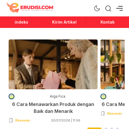
Erudisi
Temukan Jawaban dan Inspirasi
indeks
Kirim Artikel
Kontak
Arga Fica
6 Cara Menawarkan Produk dengan
6 Cara Men
Baik dan Menarik
Ekonomi
Ekonomi
20/07/2026 | 11:56