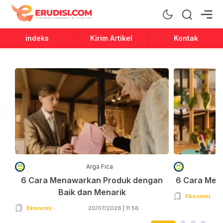
Erudisi
Temukan Jawaban dan Inspirasi
indeks
Kirim Artikel
Kontak
Arga Fica
6 Cara Menawarkan Produk dengan
6 Cara Men
Baik dan Menarik
Ekonomi
Ekonomi
20/07/2026 | 11:56