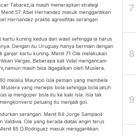
scar Tabarez,ia masih menerapkan strategi
7
u. Menit 57 Abel Hernandez masuk menggantikan
l Hernandez praktis agresifitas serangan
kartu kuning kedua dari wasit sehingga ia harus
annya. Dengan itu Uruguay hanya bermain dengan
8
i ganjar kartu kuning. Menit 71 Cile melakukan
ntikan Vargas. Beberapa kali Vidal mengancam
ni,namun masih bisa digagalkan oleh Muslera.
t 80 melalui Mauricio Isla pemain yang membela
Muslera yang menepis bola sehingga bola jatuh
gois ia mengoper bola itu ke kaki Isla. Isla tak
9
engkonversi peluang itu menjadi gol.
endurkan serangan. Menit 84 Jorge Sampaoli
aldivia. Cile yang berada diatas angin terus
Menit 85 D.Rodriguez masuk menggantikan