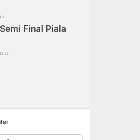
ah
 Semi Final Piala
23:55
ler