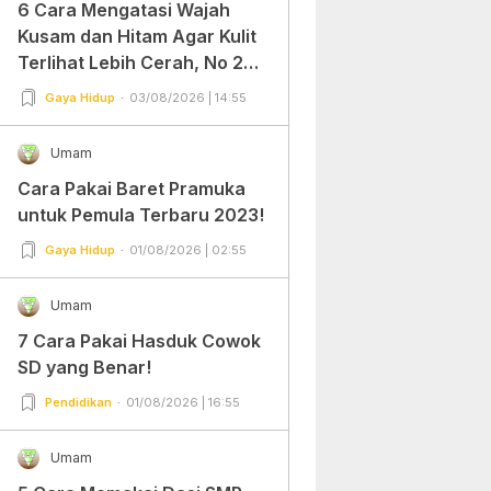
6 Cara Mengatasi Wajah
Kusam dan Hitam Agar Kulit
Terlihat Lebih Cerah, No 2
Gampang Banget dan Mudah
Gaya Hidup
03/08/2026 | 14:55
Dipraktekkan!
Umam
Cara Pakai Baret Pramuka
untuk Pemula Terbaru 2023!
Gaya Hidup
01/08/2026 | 02:55
Umam
7 Cara Pakai Hasduk Cowok
SD yang Benar!
Pendidikan
01/08/2026 | 16:55
Umam