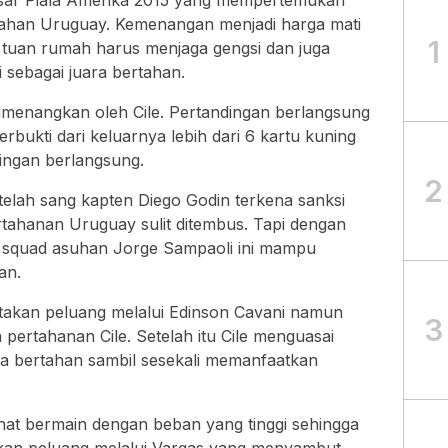
sar Piala Amerika 2015 yang mempertemukan
tahan Uruguay. Kemenangan menjadi harga mati
1
i tuan rumah harus menjaga gengsi dan juga
 sebagai juara bertahan.
dimenangkan oleh Cile. Pertandingan berlangsung
erbukti dari keluarnya lebih dari 6 kartu kuning
ingan berlangsung.
2
elah sang kapten Diego Godin terkena sanksi
rtahanan Uruguay sulit ditembus. Tapi dengan
 squad asuhan Jorge Sampaoli ini mampu
an.
takan peluang melalui Edinson Cavani namun
3
 pertahanan Cile. Setelah itu Cile menguasai
a bertahan sambil sesekali memanfaatkan
lihat bermain dengan beban yang tinggi sehingga