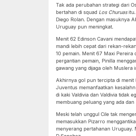
Tak ada perubahan strategi dari O
bertahan di squad
Los Churuas
it
Diego Rolan. Dengan masuknya Abe
Uruguay pun meningkat.
Menit 62 Edinson Cavani mendapat 
mandi lebih cepat dari rekan-rek
10 pemain. Menit 67 Maxi Pereira d
pergantian pemain, Pinilla mengga
gawang yang dijaga oleh Muslera i
Akhirnya gol pun tercipta di meni
Juventus memanfaatkan kesalahn 
di kaki Valdivia dan Valdivia tidak e
membuang peluang yang ada dan m
Meski telah unggul Cile tak meng
memasukkan Pizarro menggantikan V
menyerang pertahanan Uruguay. 