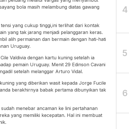
akan peluang melalui Vargas yang menyambut
 sayang bola masih melambung diatas gawang
4
nsi yang cukup tinggi,ini terlihat dari kontak
emain yang tak jarang menjadi pelanggaran keras.
bil alih permainan dan bermain dengan hati-hati
hanan Uruguay.
5
ile Valdivia dengan kartu kuning setelah ia
hadap pemain Uruguay. Menit 29 Edinson Cavani
ngadil setelah melanggar Arturo Vidal.
kuning yang diberikan wasit kepada Jorge Fucile
tanda berakhirnya babak pertama dibunyikan tak
6
le sudah menebar ancaman ke lini pertahanan
eka yang memiliki kecepatan. Hal ini membuat
ik.