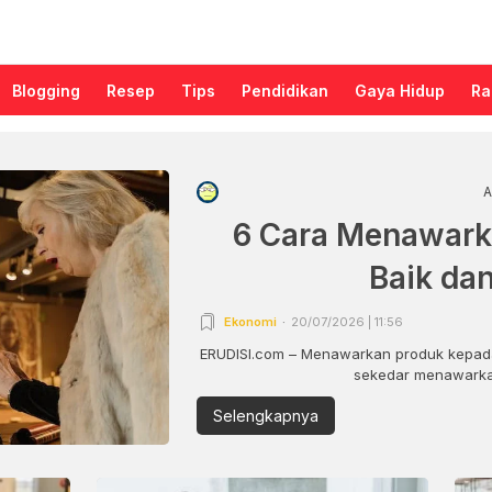
Blogging
Resep
Tips
Pendidikan
Gaya Hidup
Ra
A
6 Cara Menawark
Baik da
Ekonomi
20/07/2026 | 11:56
ERUDISI.com – Menawarkan produk kepada
sekedar menawarkan
Selengkapnya