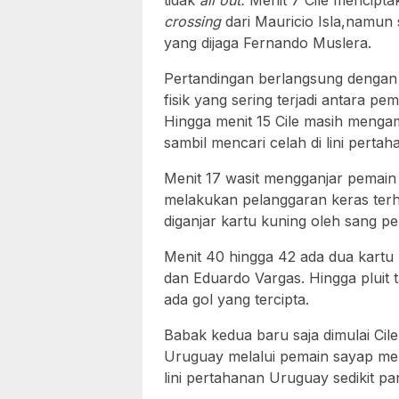
tidak
all out.
Menit 7 Cile mencipt
crossing
dari Mauricio Isla,namun
yang dijaga Fernando Muslera.
Pertandingan berlangsung dengan te
fisik yang sering terjadi antara p
Hingga menit 15 Cile masih mengam
sambil mencari celah di lini perta
Menit 17 wasit mengganjar pemain C
melakukan pelanggaran keras ter
diganjar kartu kuning oleh sang pe
Menit 40 hingga 42 ada dua kartu 
dan Eduardo Vargas. Hingga pluit 
ada gol yang tercipta.
Babak kedua baru saja dimulai Ci
Uruguay melalui pemain sayap mer
lini pertahanan Uruguay sedikit pan