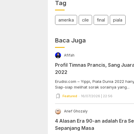
Tag
amerika
cile
final
piala
Baca Juga
Afifah
Profil Timnas Prancis, Sang Juara
2022
Erudisi.com – Yippi, Piala Dunia 2022 han
Siap-siap melihat sorak sorainya yang...
Featured
16/07/2026 | 22:56
Arief Ghozaly
4 Alasan Era 90-an adalah Era S
Sepanjang Masa